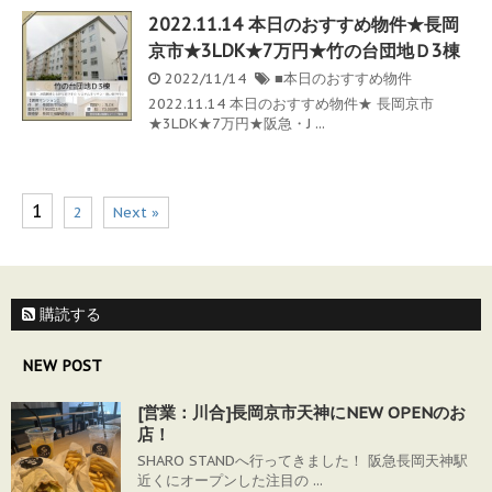
2022.11.14 本日のおすすめ物件★長岡
京市★3LDK★7万円★竹の台団地Ｄ3棟
2022/11/14
■本日のおすすめ物件
2022.11.14 本日のおすすめ物件★ 長岡京市
★3LDK★7万円★阪急・J ...
1
2
Next »
購読する
NEW POST
[営業：川合]長岡京市天神にNEW OPENのお
店！
SHARO STANDへ行ってきました！ 阪急長岡天神駅
近くにオープンした注目の ...