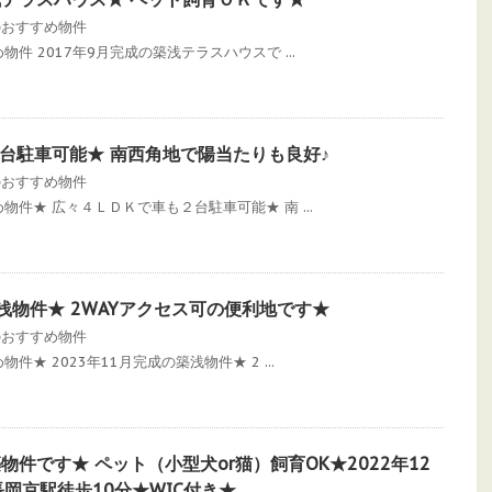
のおすすめ物件
すめ物件 2017年9月完成の築浅テラスハウスで ...
台駐車可能★ 南西角地で陽当たりも良好♪
のおすすめ物件
すすめ物件★ 広々４ＬＤＫで車も２台駐車可能★ 南 ...
築浅物件★ 2WAYアクセス可の便利地です★
のおすすめ物件
め物件★ 2023年11月完成の築浅物件★ 2 ...
築物件です★ ペット（小型犬or猫）飼育OK★2022年12
岡京駅徒歩10分★WIC付き★