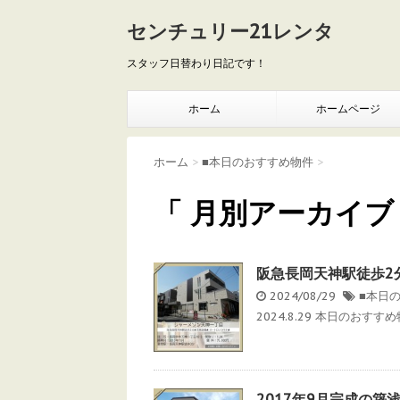
センチュリー21レンタ
スタッフ日替わり日記です！
ホーム
ホームページ
ホーム
>
■本日のおすすめ物件
>
「 月別アーカイブ：
阪急長岡天神駅徒歩2
2024/08/29
■本日
2024.8.29 本日のおすす
2017年9月完成の築