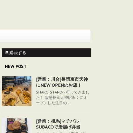
購読する
NEW POST
[営業：川合]長岡京市天神
にNEW OPENのお店！
SHARO STANDへ行ってきまし
た！ 阪急長岡天神駅近くにオ
ープンした注目の ...
[営業：相馬]マチバル
SUBACOで唐揚げ弁当