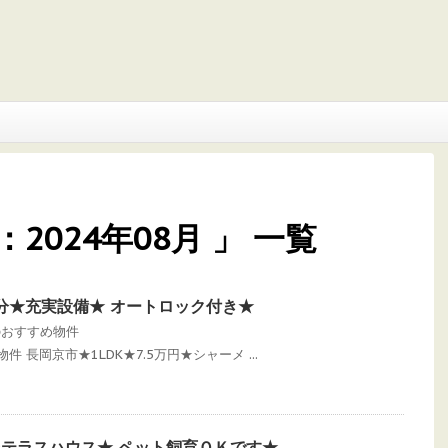
2024年08月 」 一覧
分★充実設備★ オートロック付き★
のおすすめ物件
め物件 長岡京市★1LDK★7.5万円★シャーメ ...
浅テラスハウス★ ペット飼育ＯＫです★