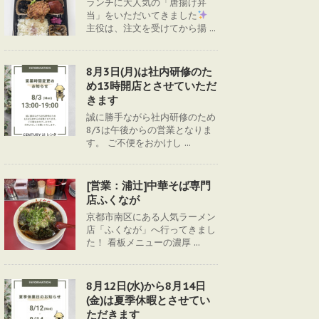
ランチに大人気の「唐揚げ弁
当」をいただいてきました
主役は、注文を受けてから揚 ...
8月3日(月)は社内研修のた
め13時開店とさせていただ
きます
誠に勝手ながら社内研修のため
8/3は午後からの営業となりま
す。 ご不便をおかけし ...
[営業：浦辻]中華そば専門
店ふくなが
京都市南区にある人気ラーメン
店「ふくなが」へ行ってきまし
た！ 看板メニューの濃厚 ...
8月12日(水)から8月14日
(金)は夏季休暇とさせてい
ただきます