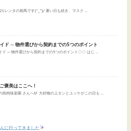
レンタの相馬です(^_^)/ 暑い日も続き、マスク ...
イド ─ 物件選びから契約までの5つのポイント
 ─ 物件選びから契約までの5つのポイント◇◇ はじ ...
のご褒美はここへ！
肉味楽園 さんへ🥢 大好物の上タンとユッケがこの日も ...
”さんに行ってきました