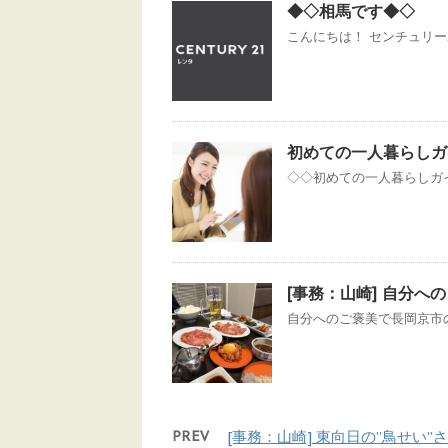
◆◇相馬です◆◇
こんにちは！ センチュリー21
初めての一人暮らしガ
◇◇初めての一人暮らしガイド
[事務：山崎] 自分へ
自分へのご褒美で長岡京市の焼
PREV
[事務：山崎] 東向日の”鳥せい