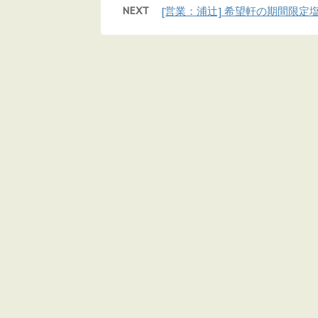
NEXT
[営業：浦辻] 希望軒の期間限定