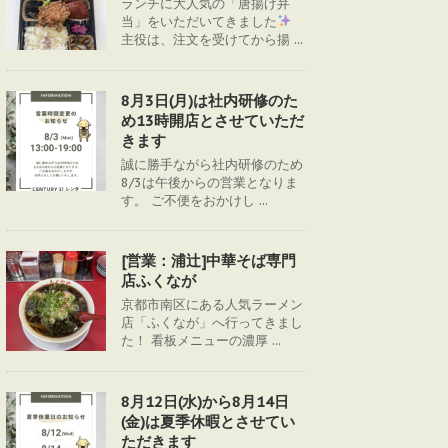
ランチに大人気の「唐揚げ弁
当」をいただいてきました
主役は、注文を受けてから揚 ...
8月3日(月)は社内研修のた
め13時開店とさせていただ
きます
誠に勝手ながら社内研修のため
8/3は午後からの営業となりま
す。 ご不便をおかけし ...
[営業：浦辻]中華そば専門
店ふくなが
京都市南区にある人気ラーメン
店「ふくなが」へ行ってきまし
た！ 看板メニューの濃厚 ...
8月12日(水)から8月14日
(金)は夏季休暇とさせてい
ただきます