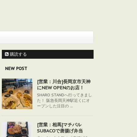
購読する
NEW POST
[営業：川合]長岡京市天神
にNEW OPENのお店！
SHARO STANDへ行ってきまし
た！ 阪急長岡天神駅近くにオ
ープンした注目の ...
[営業：相馬]マチバル
SUBACOで唐揚げ弁当