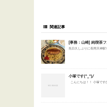
関連記事
[事務：山崎] 純喫茶
先日久しぶりに長岡天神駅す
小塚です(^_^)/
こんにちは！！ 小塚です(*^