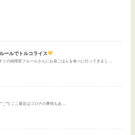
フルールでトルコライス
ぐの純喫茶フルールさんにお昼ごはんを食べに行ってきまし ...
_^*) ここ最近はコロナの事情もあ ...