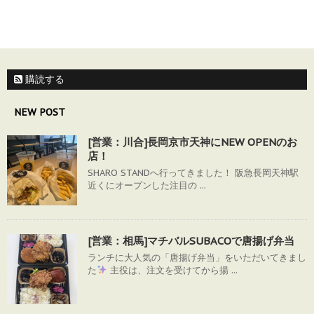
購読する
NEW POST
[営業：川合]長岡京市天神にNEW OPENのお
店！
SHARO STANDへ行ってきました！ 阪急長岡天神駅
近くにオープンした注目の ...
[営業：相馬]マチバルSUBACOで唐揚げ弁当
ランチに大人気の「唐揚げ弁当」をいただいてきまし
た
主役は、注文を受けてから揚 ...